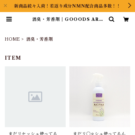
新商品続々入荷！若返り成分NMN配合商品多数！！
消臭・芳香剤 | GOOODS ART
（グッズアート）GINZA HAIRの
頭の中は草髪健美
HOME
消臭・芳香剤
ITEM
まだリセッシュ使ってる
まだリ○⚪︎シュ使ってるん