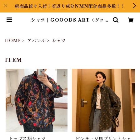
新商品続々入荷！若返り成分NMN配合商品多数！！
シャツ | GOOODS ART（グッズ
アート）GINZA HAIRの頭の中は
草髪健美
HOME
アパレル
シャツ
ITEM
トップス柄シャツ
ビンテージ風プリントシャ