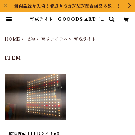
新商品続々入荷！若返り成分NMN配合商品多数！！
育成ライト | GOOODS ART（グ
ッズアート）GINZA HAIRの頭の
中は草髪健美
HOME
植物
育成アイテム
育成ライト
ITEM
植物育成用LEDライト60