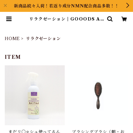
新商品続々入荷！若返り成分NMN配合商品多数！！
リラクゼーション | GOOODS AR
T（グッズアート）GINZA HAIR
の頭の中は草髪健美
HOME
リラクゼーション
ITEM
まだリ○⚪︎シュ使ってるん
ブラシングブラシ（朝・お