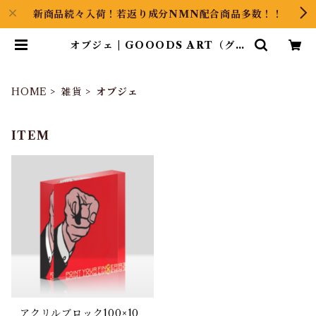
新商品続々入荷！若返り成分NMN配合商品多数！！
オブジェ | GOOODS ART（グッ
ズアート）GINZA HAIRの頭の中
は草髪健美
HOME
雑貨
オブジェ
ITEM
アクリルブロック100×10