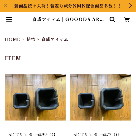
新商品続々入荷！若返り成分NMN配合商品多数！！
育成アイテム | GOOODS ART
（グッズアート）GINZA HAIRの
頭の中は草髪健美
HOME
植物
育成アイテム
ITEM
3Dプリンター鉢99（G
3Dプリンター鉢77（G