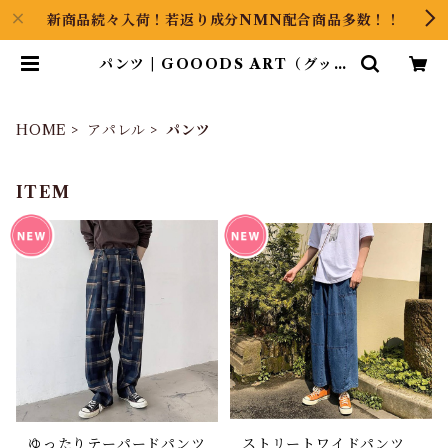
新商品続々入荷！若返り成分NMN配合商品多数！！
パンツ | GOOODS ART（グッズ
アート）GINZA HAIRの頭の中は
草髪健美
HOME
アパレル
パンツ
ITEM
ゆったりテーパードパンツ
ストリートワイドパンツ