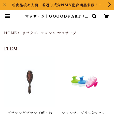
新商品続々入荷！若返り成分NMN配合商品多数！！
マッサージ | GOOODS ART（グ
ッズアート）GINZA HAIRの頭の
中は草髪健美
HOME
リラクゼーション
マッサージ
ITEM
ブラシングブラシ（朝・お
シャンプーブラシ2つセッ