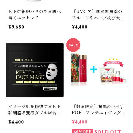
ヒト幹細胞ハリのある肌へ
【UVケア】国産無農薬の
導くエッセンス
フルーツやハーブ及び天然
成分のみにこだわった肌に
¥9,680
¥4,400
優しい日焼け止め
ダメージ肌を修復するヒト
【数量限定】驚異のFGF/
幹細胞培養液ダブル配合シ
FGF アンチエイジング
ートマスク
化粧水
¥4,400
¥4,400
SOLD OUT
60%OFF