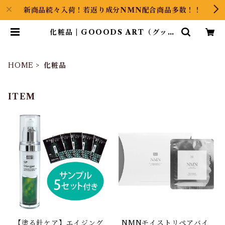
新商品続々入荷！若返り成分NMN配合商品多数！！
化粧品 | GOOODS ART（グッズ
アート）GINZA HAIRの頭の中は
草髪健美
HOME
化粧品
ITEM
【塗る針ケア】エイジング
NMNモイストリペアバイ