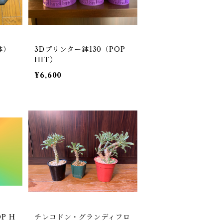
鉢）
3Dプリンター鉢130（POP
HIT）
¥6,600
P H
チレコドン・グランディフロ