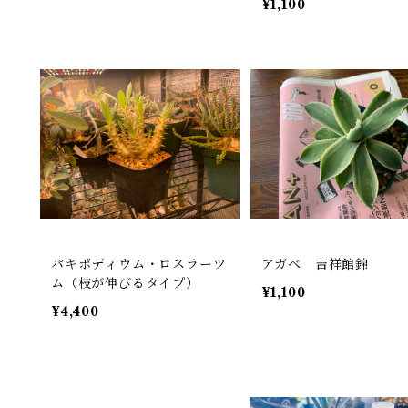
¥1,100
パキポディウム・ロスラーツ
アガベ 吉祥館錦
ム（枝が伸びるタイプ）
¥1,100
¥4,400