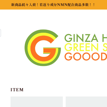
新商品続々入荷！若返り成分NMN配合商品多数！！
ITEM