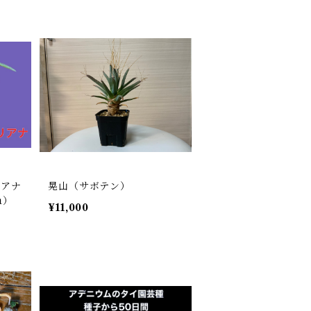
リアナ
晃山（サボテン）
na）
¥11,000