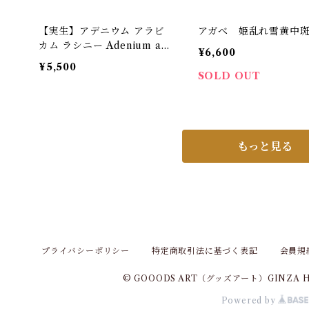
【実生】アデニウム アラビ
アガべ 姫乱れ雪黄中
カム ラシニー Adenium ara
¥6,600
bicum Ra-Chi-Nee-Pan-D
¥5,500
ok（RCN）
SOLD OUT
もっと見る
プライバシーポリシー
特定商取引法に基づく表記
会員規
© GOOODS ART（グッズアート）GINZA
Powered by