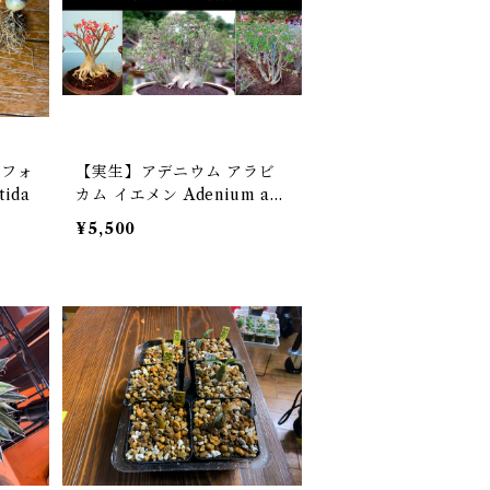
・フォ
【実生】アデニウム アラビ
tida
カム イエメン Adenium ara
bicum Yemen（YM）
¥5,500