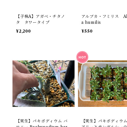
【子株A】アガベ・チタノ
アルブカ・フミリス Al
タ タワータイプ
a humilis
¥2,200
¥550
【実生】パキポディウム バ
【実生】パキポディウ
ロニー Pachypodium baro
アリーとサンデルシー