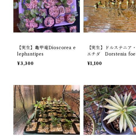
【実生】亀甲竜Dioscorea e
【実生】ドルステニア
lephantipes
エチダ Dorstenia foe
¥3,300
¥1,100