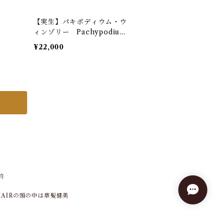
斑
【実生】パキポディウム・ウ
ィンゾリー Pachypodium
baronii var. windsorii
¥22,000
約
 HAIRの頭の中は草髪健美