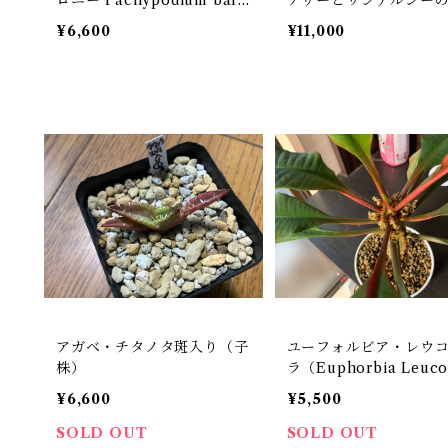
nii
製交配苗
¥6,600
¥11,000
アガベ・チタノタ斑入り（子
ユーフォルビア・レウ
株）
ラ（Euphorbia Leuco
ra）
¥6,600
¥5,500
SOLD OUT
SOLD OUT