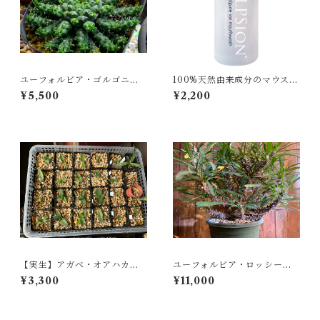
ユーフォルビア・ゴルゴニス
100%天然由来成分のマウスウ
「Euphorbia gorgonis」
ォッシュ
¥5,500
¥2,200
【実生】アガベ・オアハカジ
ユーフォルビア・ロッシー（E
ャングルジャイアントAgave
uphorbia rossii）
¥3,300
¥11,000
atoroverens 'Oaxaca Jungl
e Giant'