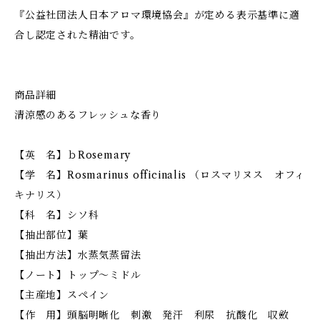
『公益社団法人日本アロマ環境協会』が定める表示基準に適
合し認定された精油です。
商品詳細
清涼感のあるフレッシュな香り
【英 名】ｂRosemary
【学 名】Rosmarinus officinalis （ロスマリヌス オフィ
キナリス）
【科 名】シソ科
【抽出部位】葉
【抽出方法】水蒸気蒸留法
【ノート】トップ～ミドル
【主産地】スペイン
【作 用】頭脳明晰化 刺激 発汗 利尿 抗酸化 収斂