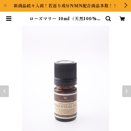
新商品続々入荷！若返り成分NMN配合商品多数！！
ローズマリー 10ml（天然100%）
エッセンシャルオイル | GOOODS
ART（グッズアート）GINZA HA
IRの頭の中は草髪健美