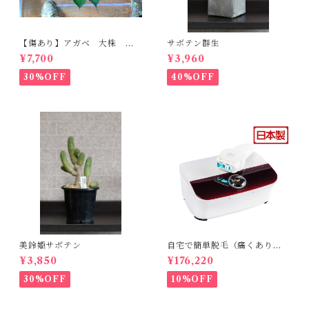
【傷あり】アガベ 大株 ボ
サボテン群生
ビコルヌータ カウズホーン
¥7,700
¥3,960
30%OFF
40%OFF
美鈴姫サボテン
自宅で簡単脱毛（痛くありま
せん。byエトウ）
¥3,850
¥176,220
30%OFF
10%OFF