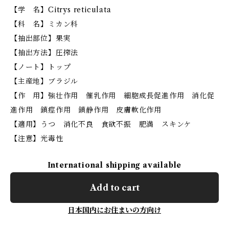
【学 名】Citrys reticulata
【科 名】ミカン科
【抽出部位】果実
【抽出方法】圧搾法
【ノート】トップ
【主産地】ブラジル
【作 用】強壮作用 催乳作用 細胞成長促進作用 消化促
進作用 鎮痙作用 鎮静作用 皮膚軟化作用
【適用】うつ 消化不良 食欲不振 肥満 スキンケ
【注意】光毒性
International shipping available
Add to cart
日本国内にお住まいの方向け