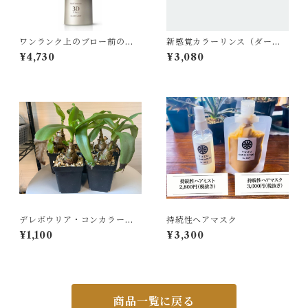
ワンランク上のブロー前のヘ
新感覚カラーリンス（ダーク
アミスト
ブラウン）
¥4,730
¥3,080
デレボウリア・コンカラー
持続性ヘアマスク
（子株）
¥1,100
¥3,300
商品一覧に戻る