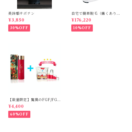
美鈴姫サボテン
自宅で簡単脱毛（痛くありま
せん。byエトウ）
¥3,850
¥176,220
30%OFF
10%OFF
【数量限定】驚異のFGF/FGF
アンチエイジング化粧水
¥4,400
60%OFF