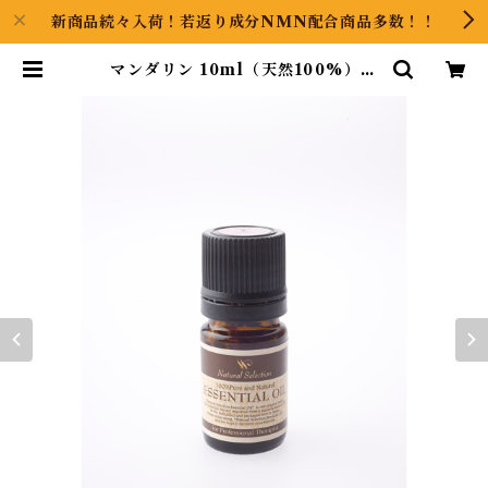
新商品続々入荷！若返り成分NMN配合商品多数！！
マンダリン 10ml（天然100%）エ
ッセンシャルオイル | GOOODS A
RT（グッズアート）GINZA HAI
Rの頭の中は草髪健美