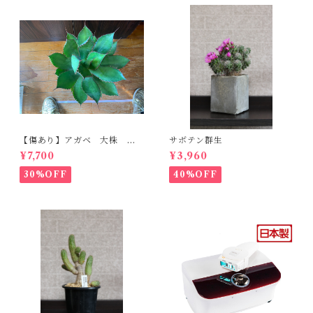
【傷あり】アガベ 大株 ボ
サボテン群生
ビコルヌータ カウズホーン
¥7,700
¥3,960
30%OFF
40%OFF