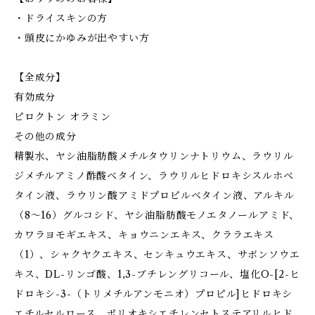
・ドライスキンの方
・頭皮にかゆみが出やすい方
【全成分】
有効成分
ピロクトン オラミン
その他の成分
精製水、ヤシ油脂肪酸メチルタウリンナトリウム、ラウリル
ジメチルアミノ酢酸ベタイン、ラウリルヒドロキシスルホベ
タイン液、ラウリン酸アミドプロピルベタイン液、アルキル
（8～16）グルコシド、ヤシ油脂肪酸モノエタノールアミド、
カワラヨモギエキス、キョウニンエキス、クララエキス
（1）、シャクヤクエキス、センキュウエキス、サボンソウエ
キス、DL-リンゴ酸、1,3-ブチレングリコール、塩化O-[2-ヒ
ドロキシ-3-（トリメチルアンモニオ）プロピル]ヒドロキシ
エチルセルロース、ポリオキシエチレンセトステアリルヒド