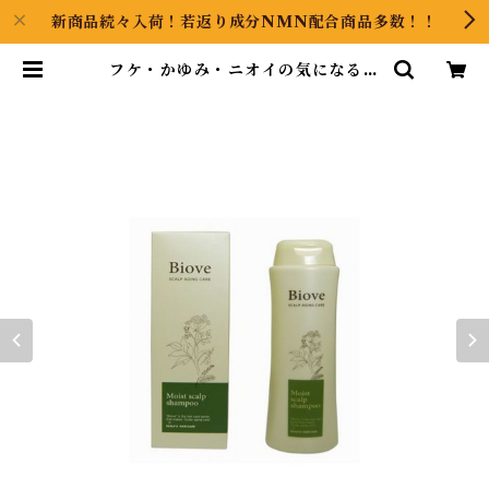
新商品続々入荷！若返り成分NMN配合商品多数！！
フケ・かゆみ・ニオイの気になる方
用シャンプー | GOOODS ART
（グッズアート）GINZA HAIRの
頭の中は草髪健美