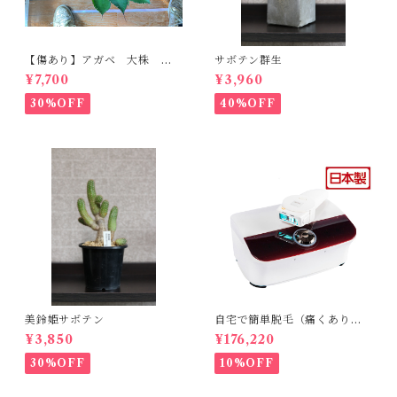
【傷あり】アガベ 大株 ボ
サボテン群生
ビコルヌータ カウズホーン
¥7,700
¥3,960
30%OFF
40%OFF
美鈴姫サボテン
自宅で簡単脱毛（痛くありま
せん。byエトウ）
¥3,850
¥176,220
30%OFF
10%OFF