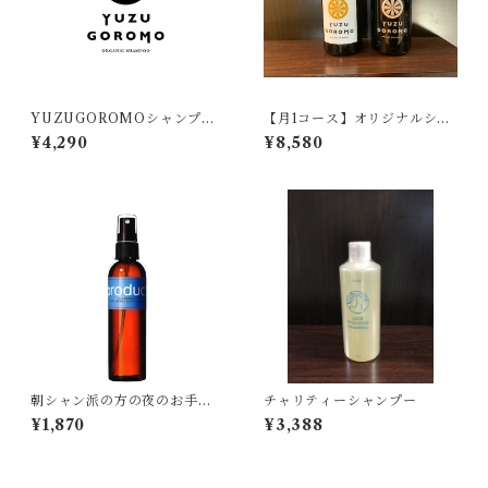
YUZUGOROMOシャンプー5
【月1コース】オリジナルシャ
00g（オリジナル）
ンプー・トリートメントセッ
¥4,290
¥8,580
ト
朝シャン派の方の夜のお手入
チャリティーシャンプー
れ（ドライシャンプー）
¥1,870
¥3,388