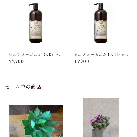
シエラ オーガニカ D&Rシャン
シエラ オーガニカ L&Dシャン
プー(ヘビーダメージ用）1000
プー（カラーヘア用）1000ml
¥7,700
¥7,700
ml
セール中の商品