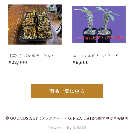
【実生】パキポディウム・ウ
ユーフォルビア・パウリアナ
ィンゾリー Pachypodium b
（Euphorbia pauliana）
¥22,000
¥6,600
aronii var. windsorii
商品一覧に戻る
© GOOODS ART（グッズアート）GINZA HAIRの頭の中は草髪健美
Powered by