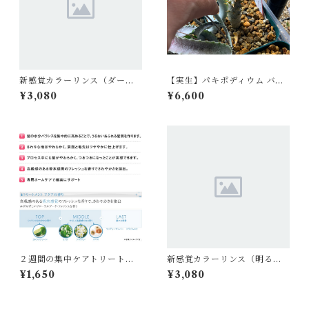
新感覚カラーリンス（ダーク
【実生】パキポディウム バロ
ブラウン）
ニー Pachypodium baronii
¥3,080
¥6,600
２週間の集中ケアトリートメ
新感覚カラーリンス（明るめ
ント100g
ブラウン）
¥1,650
¥3,080