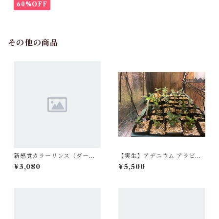
60%OFF
その他の商品
新感覚カラーリンス（ダーク
【実生】アデニウム アラビカ
ブラウン）
ム ラシニー Adenium arabic
¥3,080
¥5,500
um Ra-Chi-Nee-Pan-Dok
（RCN）