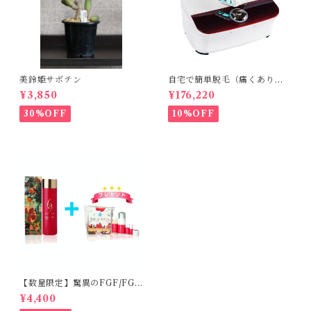
美鈴姫サボテン
自宅で簡単脱毛（痛くありま
せん。byエトウ）
¥3,850
¥176,220
30%OFF
10%OFF
【数量限定】驚異のFGF/FGF
アンチエイジング化粧水
¥4,400