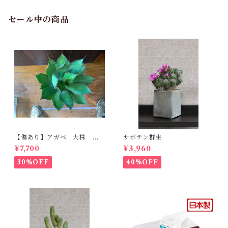
セール中の商品
【傷あり】アガベ 大株 ボ
サボテン群生
ビコルヌータ カウズホーン
¥7,700
¥3,960
30%OFF
40%OFF