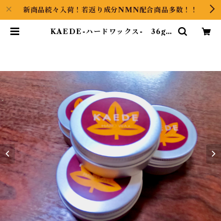
新商品続々入荷！若返り成分NMN配合商品多数！！
KAEDE-ハードワックス- 36g |
GOOODS ART（グッズアート）
GINZA HAIRの頭の中は草髪健美