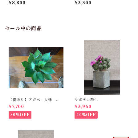
¥8,800
¥3,300
セール中の商品
【傷あり】アガベ 大株 ボ
サボテン群生
ビコルヌータ カウズホーン
¥7,700
¥3,960
30%OFF
40%OFF