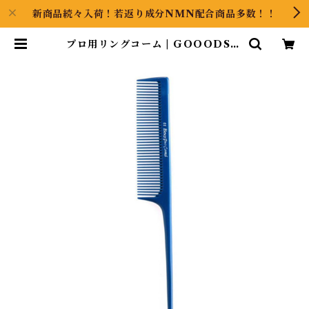
新商品続々入荷！若返り成分NMN配合商品多数！！
プロ用リングコーム | GOOODS A
RT（グッズアート）GINZA HAI
Rの頭の中は草髪健美