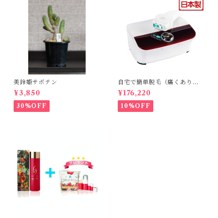
美鈴姫サボテン
自宅で簡単脱毛（痛くありま
せん。byエトウ）
¥3,850
¥176,220
30%OFF
10%OFF