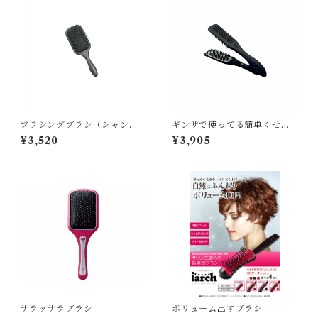
ブラシングブラシ（シャンプ
ギンザで使ってる簡単くせ毛
ー前用）
伸ばしブラシ
¥3,520
¥3,905
サラッサラブラシ
ボリューム出すブラシ