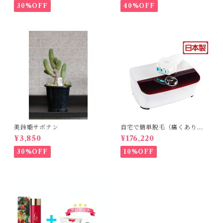
30%OFF
40%OFF
美鈴姫サボテン
自宅で簡単脱毛（痛くありま
せん。byエトウ）
¥3,850
¥176,220
30%OFF
10%OFF