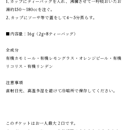
1､カップにティーバッグを入れ、沸騰させて一呼吸おいたお
湯約150～180㏄を注ぐ。
2､カップにソーサ等で蓋をして4～5分蒸らす。
■内容量：16g（2g×8ティーバッグ）
全成分
有機カモミール・有機レモングラス・オレンジピール・有機
リコリス・有機リンデン
注意事項
直射日光、高温多湿を避けて冷暗所で保存してください。
このチケットはお一人最大２口です。