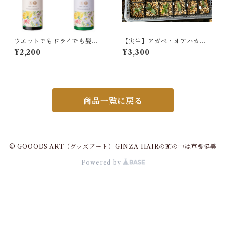
ウエットでもドライでも髪に
【実生】アガベ・オアハカジ
馴染むスペシャルケアスタイ
ャングルジャイアントAgave
¥2,200
¥3,300
リング
atoroverens 'Oaxaca Jungl
e Giant'
商品一覧に戻る
© GOOODS ART（グッズアート）GINZA HAIRの頭の中は草髪健美
Powered by