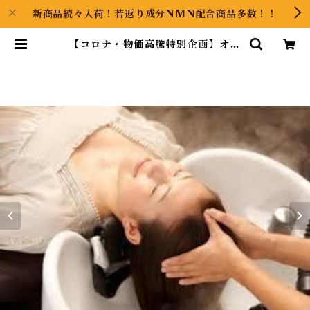
新商品続々入荷！若返り成分NMN配合商品多数！！
【コロナ・物価高騰特別企画】オー
ガニックヘッドスパ３回とリラック
スハーブティーの特別セット | GO
OODS ART（グッズアート）GI
NZA HAIRの頭の中は草髪健美