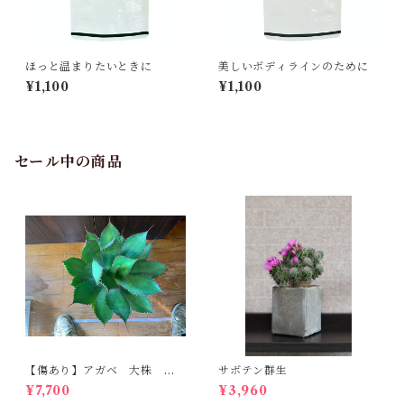
ほっと温まりたいときに
美しいボディラインのために
¥1,100
¥1,100
セール中の商品
【傷あり】アガベ 大株 ボ
サボテン群生
ビコルヌータ カウズホーン
¥7,700
¥3,960