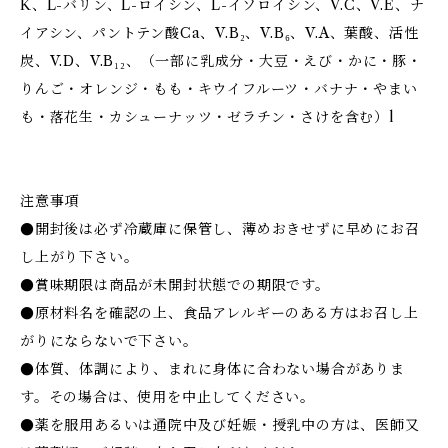
K、L-バリン、L-ロイシン、L-イソロイシン、V.C、V.E、ナ
イアシン、パントテン酸Ca、V.B₂、V.B₆、V.A、葉酸、活性
炭、V.D、V.B₁₂、（一部に乳成分・大豆・えび・かに・豚・
りんご・オレンジ・もも・キウイフルーツ・バナナ・やまい
も・落花生・カシューナッツ・ゼラチン・さけを含む）l
注意事項
●開封後は必ず冷蔵庫に保管し、薄めおきせずに早めにお召
し上がり下さい。
●賞味期限は商品が未開封状態での期限です。
●原材料名を確認の上、食品アレルギーのある方はお召し上
がりにならないで下さい。
●体質、体調により、まれに身体に合わない場合がありま
す。その場合は、使用を中止してください。
●薬を服用あるいは通院中及び妊娠・授乳中の方は、医師又