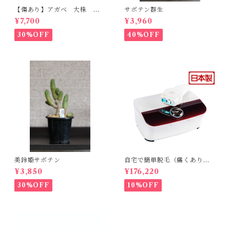
【傷あり】アガベ 大株 ボ
サボテン群生
ビコルヌータ カウズホーン
¥7,700
¥3,960
30%OFF
40%OFF
美鈴姫サボテン
自宅で簡単脱毛（痛くありま
せん。byエトウ）
¥3,850
¥176,220
30%OFF
10%OFF