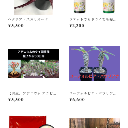
ヘクチア・スカリオーサ
ウエットでもドライでも髪に
馴染むスペシャルケアスタイ
¥5,500
¥2,200
リング
【実生】アデニウム アラビカ
ユーフォルビア・パウリアナ
ム イエメン Adenium arabic
（Euphorbia pauliana）
¥5,500
¥6,600
um Yemen（YM）