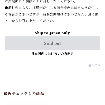
は薬剤師にご相談の上お召し上がりください。
●原材料により、沈殿物が生じる場合や色にばらつきが生じ
る場合がございますが、品質に問題はございません。良く振
ってからお召し上がりください。
Ship to Japan only
Sold out
日本国内にお住まいの方向け
通報する
最近チェックした商品