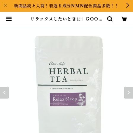
新商品続々入荷！若返り成分NMN配合商品多数！！
リラックスしたいときに | GOOO
DS ART（グッズアート）GINZA
HAIRの頭の中は草髪健美