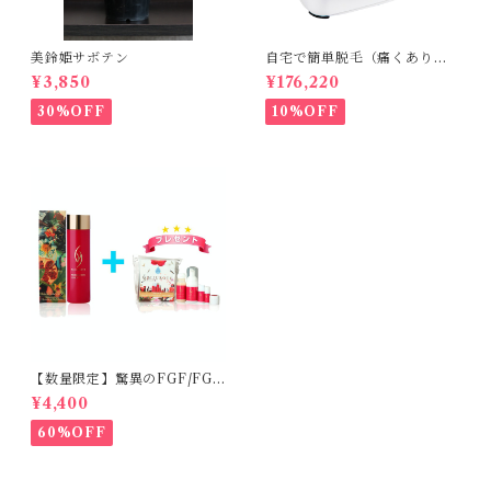
美鈴姫サボテン
自宅で簡単脱毛（痛くありま
せん。byエトウ）
¥3,850
¥176,220
30%OFF
10%OFF
【数量限定】驚異のFGF/FGF
アンチエイジング化粧水
¥4,400
60%OFF