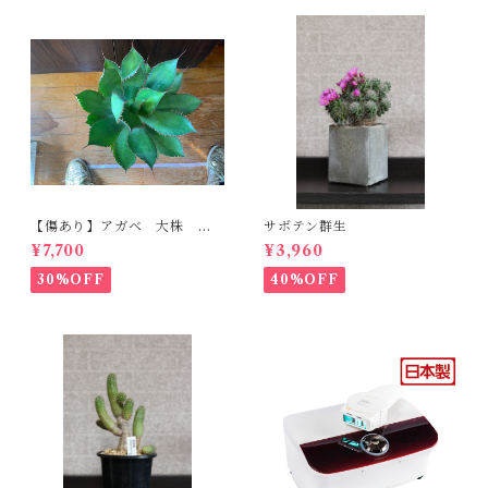
【傷あり】アガベ 大株 ボ
サボテン群生
ビコルヌータ カウズホーン
¥7,700
¥3,960
30%OFF
40%OFF