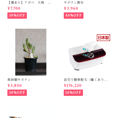
【傷あり】アガベ 大株 ボ
サボテン群生
ビコルヌータ カウズホーン
¥7,700
¥3,960
30%OFF
40%OFF
美鈴姫サボテン
自宅で簡単脱毛（痛くありま
せん。byエトウ）
¥3,850
¥176,220
30%OFF
10%OFF