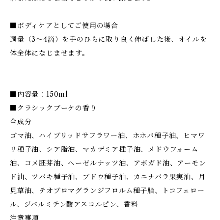
■ボディケアとしてご使用の場合
適量（3～4滴）を手のひらに取り良く伸ばした後、オイルを
体全体になじませます。
■内容量：150ml
■クラシックブーケの香り
全成分
ゴマ油、ハイブリッドサフラワー油、ホホバ種子油、ヒマワ
リ種子油、シア脂油、マカデミア種子油、メドウフォーム
油、コメ胚芽油、ヘーゼルナッツ油、アボガド油、アーモン
ド油、ツバキ種子油、ブドウ種子油、カニナバラ果実油、月
見草油、テオブロマグランジフロルム種子脂、トコフェロー
ル、ジバルミチン酸アスコルピン、香料
注意事項