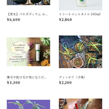
【実生】パキポディウム ロス
トリートメントオイル 100ml
ラーツム Pachypodium rosu
¥6,600
¥2,860
latum subsp. rosulatum
薄毛や抜け毛が気になりだし
ディッキア（子株）
たら・・・では遅い！３０過
¥3,300
¥2,200
ぎたら使いましょう！！