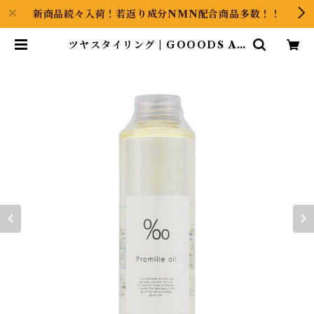
新商品続々入荷！若返り成分NMN配合商品多数！！
ツヤスタイリング | GOOODS AR
T（グッズアート）GINZA HAIR
の頭の中は草髪健美