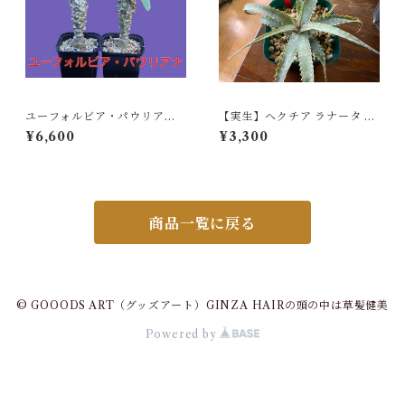
ユーフォルビア・パウリアナ
【実生】ヘクチア ラナータ H
（Euphorbia pauliana）
echtia lanata
¥6,600
¥3,300
商品一覧に戻る
© GOOODS ART（グッズアート）GINZA HAIRの頭の中は草髪健美
Powered by