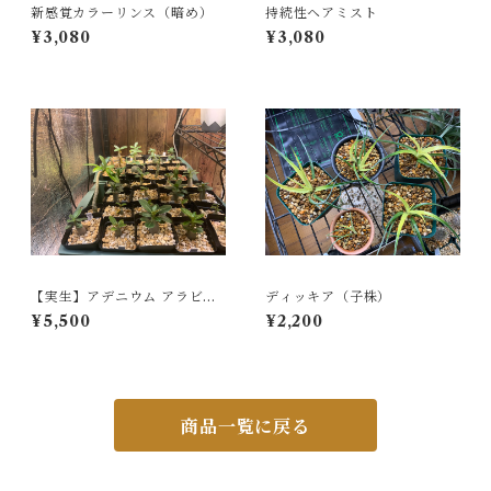
新感覚カラーリンス（暗め）
持続性ヘアミスト
¥3,080
¥3,080
【実生】アデニウム アラビカ
ディッキア（子株）
ム ブラックステム Adenium a
¥5,500
¥2,200
rabicum Black stem（BS）
商品一覧に戻る