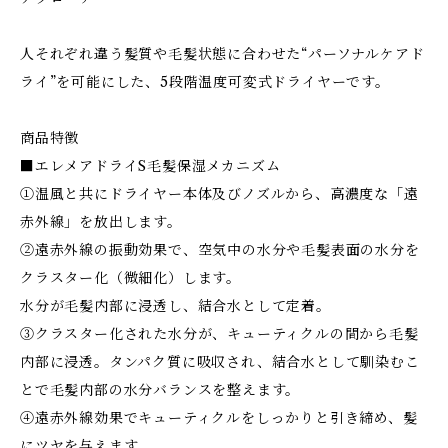
人それぞれ違う髪質や毛髪状態に合わせた“パーソナルケアド
ライ”を可能にした、5段階温度可変式ドライヤーです。
商品特徴
■エレメアドライS毛髪保湿メカニズム
①温風と共にドライヤー本体及びノズルから、高濃度な「遠
赤外線」を放出します。
②遠赤外線の振動効果で、空気中の水分や毛髪表面の水分を
クラスター化（微細化）します。
水分が毛髪内部に浸透し、結合水として定着。
③クラスター化された水分が、キューティクルの間から毛髪
内部に浸透。タンパク質に吸収され、結合水として馴染むこ
とで毛髪内部の水分バランスを整えます。
④遠赤外線効果でキューティクルをしっかりと引き締め、髪
にツヤを与えます。