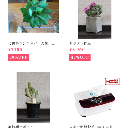
【傷あり】アガベ 大株 ボ
サボテン群生
ビコルヌータ カウズホーン
¥7,700
¥3,960
30%OFF
40%OFF
美鈴姫サボテン
自宅で簡単脱毛（痛くありま