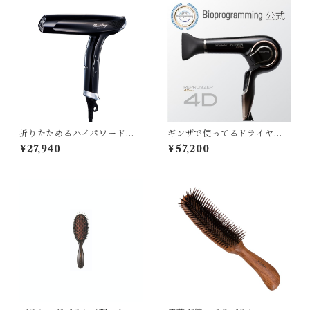
折りたためるハイパワードラ
ギンザで使ってるドライヤー
イヤー
です
¥27,940
¥57,200