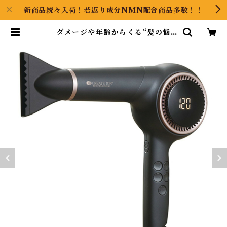
新商品続々入荷！若返り成分NMN配合商品多数！！
ダメージや年齢からくる“髪の悩
み”にアプローチ | GOOODS AR
T（グッズアート）GINZA HAIR
の頭の中は草髪健美