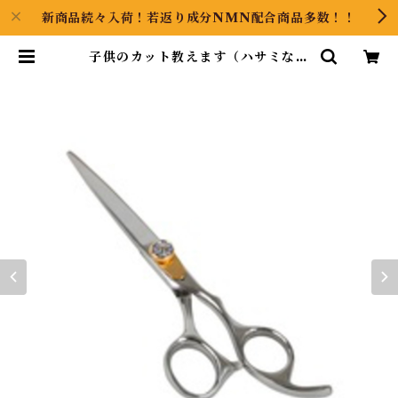
新商品続々入荷！若返り成分NMN配合商品多数！！
子供のカット教えます（ハサミなど
のプロ推奨道具付き） | GOOODS
ART（グッズアート）GINZA HA
IRの頭の中は草髪健美