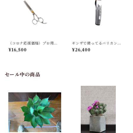
（コロナ応援価格）プロ用す
ギンザで使ってるバリカンで
きバサミ
す
¥16,500
¥26,400
セール中の商品