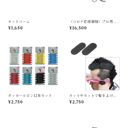
カットコーム
（コロナ応援価格）プロ用ハ
サミ
¥1,650
¥16,500
ダッカールピン12本セット
カットやセットで髪をよける
マジックテープ６枚セット
¥2,750
¥2,750