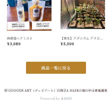
持続性ヘアミスト
【実生】アデニウム アラビカ
ム ラシニー Adenium arabic
¥3,080
¥5,500
um Ra-Chi-Nee-Pan-Dok
（RCN）
商品一覧に戻る
© GOOODS ART（グッズアート）GINZA HAIRの頭の中は草髪健美
Powered by