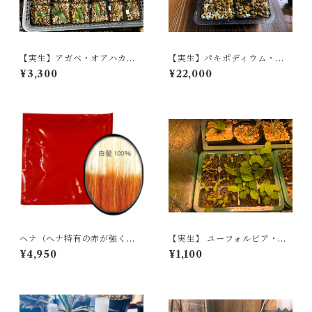
【実生】アガベ・オアハカジ
【実生】パキポディウム・ウ
ャングルジャイアントAgave
ィンゾリー Pachypodium b
¥3,300
¥22,000
atoroverens 'Oaxaca Jungl
aronii var. windsorii
e Giant'
ヘナ（ヘナ特有の赤が強く出
【実生】 ユーフォルビア・レ
ます）１００g
ウコネウラ Euphorbia Leu
¥4,950
¥1,100
coneura