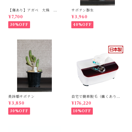
【傷あり】アガベ 大株 ボ
サボテン群生
ビコルヌータ カウズホーン
¥7,700
¥3,960
30%OFF
40%OFF
美鈴姫サボテン
自宅で簡単脱毛（痛くありま
せん。byエトウ）
¥3,850
¥176,220
30%OFF
10%OFF