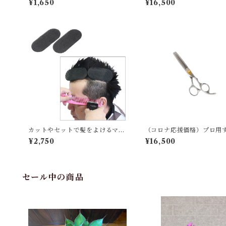
¥1,650
¥16,500
カットやセットで髪をよけるマジ
（コロナ応援価格）プロ用
ックテープ６枚セット
サミ
¥2,750
¥16,500
セール中の商品