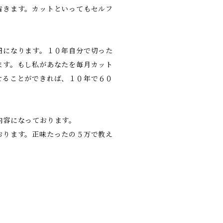
省きます。カットといってもセルフ
円になります。１０年自分で切った
ます。もし私があなたを毎月カット
せることができれば、１０年で６０
内容になっております。
おります。正味たったの５万で教え