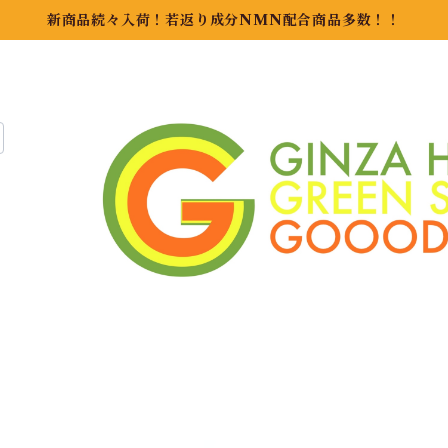
新商品続々入荷！若返り成分NMN配合商品多数！！